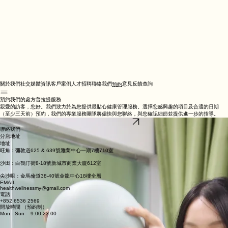
關於我們
社交媒體資訊
客戶案例
人才招聘
聯絡我們
意見反饋
查詢
預約
預約我們的處方普拉提服務
親愛的訪客，您好。我們致力於為您提供最貼心健康管理服務。選擇您感興趣的項目及合適的日期
（至少三天前）預約，我們的專業服務團隊將儘快與您聯絡，與您確認細節並提供進一步的指導。
立即whatsapp預約
​聯絡我們
​分店地址
地址
旺角：彌敦道625 & 639號雅蘭中心一期7樓710室
沙田：白鶴汀街8-18號新城市商業大廈612室
尖沙咀：金馬倫道38-40號金龍中心18樓全層
EMAIL
healthwellnessmy@gmail.com
​電話
+852 6536 2569
開放時間 （預約制）